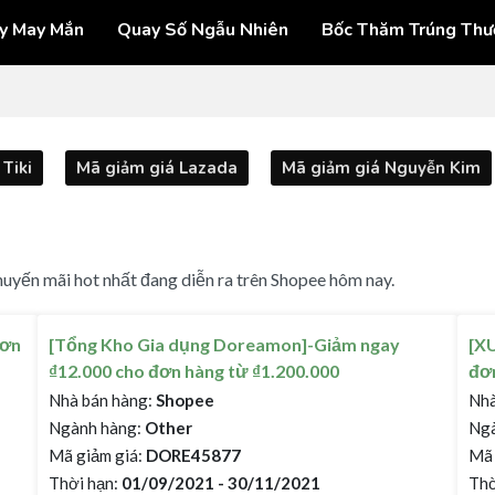
y May Mắn
Quay Số Ngẫu Nhiên
Bốc Thăm Trúng Thư
Tiki
Mã giảm giá Lazada
Mã giảm giá Nguyễn Kim
uyến mãi hot nhất đang diễn ra trên Shopee hôm nay.
đơn
[Tổng Kho Gia dụng Doreamon]-Giảm ngay
[X
₫12.000 cho đơn hàng từ ₫1.200.000
đơn
Nhà bán hàng:
Shopee
Nhà
Ngành hàng:
Other
Ngà
Mã giảm giá:
DORE45877
Mã 
Thời hạn:
01/09/2021 - 30/11/2021
Thờ