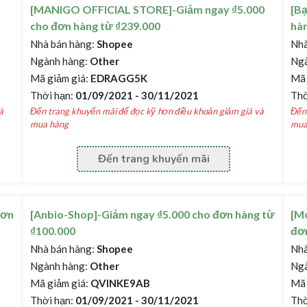
[MANIGO OFFICIAL STORE]-Giảm ngay ₫5.000
[B
cho đơn hàng từ ₫239.000
hàn
Nhà bán hàng:
Shopee
Nhà
Ngành hàng:
Other
Ngà
Mã giảm giá:
EDRAGG5K
Mã 
Thời hạn:
01/09/2021 - 30/11/2021
Thờ
à
Đến trang khuyến mãi để đọc kỹ hơn điều khoản giảm giá và
Đến 
mua hàng
mua
Đến trang khuyến mãi
đơn
[Anbio-Shop]-Giảm ngay ₫5.000 cho đơn hàng từ
[Mo
₫100.000
đơn
Nhà bán hàng:
Shopee
Nhà
Ngành hàng:
Other
Ngà
Mã giảm giá:
QVINKE9AB
Mã 
Thời hạn:
01/09/2021 - 30/11/2021
Thờ