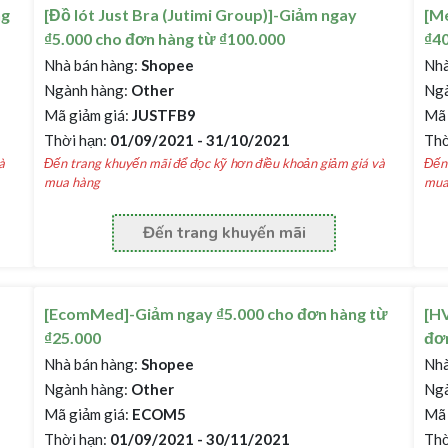
ng
[Đồ lót Just Bra (Jutimi Group)]-Giảm ngay
[Me
₫5.000 cho đơn hàng từ ₫100.000
₫4
Nhà bán hàng:
Shopee
Nhà
Ngành hàng:
Other
Ngà
Mã giảm giá:
JUSTFB9
Mã 
Thời hạn:
01/09/2021 - 31/10/2021
Thờ
à
Đến trang khuyến mãi để đọc kỹ hơn điều khoản giảm giá và
Đến 
mua hàng
mua
Đến trang khuyến mãi
[EcomMed]-Giảm ngay ₫5.000 cho đơn hàng từ
[HV
₫25.000
đơn
Nhà bán hàng:
Shopee
Nhà
Ngành hàng:
Other
Ngà
Mã giảm giá:
ECOM5
Mã 
Thời hạn:
01/09/2021 - 30/11/2021
Thờ