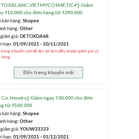
ETOXBLANC.VIETMYCOSMETIC✔]-Giảm
y ₫10.000 cho đơn hàng từ ₫390.000
 bán hàng:
Shopee
nh hàng:
Other
giảm giá:
DETOXDA68
i hạn:
01/09/2021 - 30/11/2021
trang khuyến mãi để đọc kỹ hơn điều khoản giảm giá và
 hàng
Đến trang khuyến mãi
 Co Jewelry]-Giảm ngay ₫30.000 cho đơn
g từ ₫500.000
 bán hàng:
Shopee
nh hàng:
Other
giảm giá:
YOUW33333
i hạn:
01/09/2021 - 01/12/2021