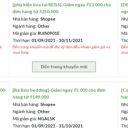
[phụ kiện hoa tai REISS]-Giảm ngay ₫13.000 cho
[D
đơn hàng từ ₫250.000
nga
Nhà bán hàng:
Shopee
Nhà
Ngành hàng:
Other
Ngà
Mã giảm giá:
RUIS0901E
Mã 
Thời hạn:
01/09/2021 - 30/11/2021
Thờ
à
Đến trang khuyến mãi để đọc kỹ hơn điều khoản giảm giá và
Đến 
mua hàng
mua
Đến trang khuyến mãi
000
[Bà Béo bedding]-Giảm ngay ₫5.000 cho đơn
[Co
hàng từ ₫149.000
hàn
Nhà bán hàng:
Shopee
Nhà
Ngành hàng:
Other
Ngà
Mã giảm giá:
NGAL5K
Mã 
Thời hạn:
01/09/2021 - 31/10/2021
Thờ