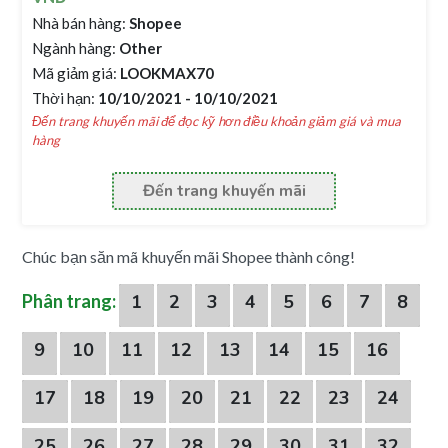
Nhà bán hàng:
Shopee
Ngành hàng:
Other
Mã giảm giá:
LOOKMAX70
Thời hạn:
10/10/2021 - 10/10/2021
Đến trang khuyến mãi để đọc kỹ hơn điều khoản giảm giá và mua
hàng
Đến trang khuyến mãi
Chúc bạn săn mã khuyến mãi Shopee thành công!
Phân trang:
1
2
3
4
5
6
7
8
9
10
11
12
13
14
15
16
17
18
19
20
21
22
23
24
25
26
27
28
29
30
31
32