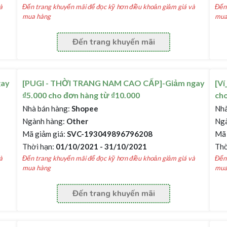
à
Đến trang khuyến mãi để đọc kỹ hơn điều khoản giảm giá và
Đến 
mua hàng
mua
Đến trang khuyến mãi
gay
[PUGI - THỜI TRANG NAM CAO CẤP]-Giảm ngay
[V
₫5.000 cho đơn hàng từ ₫10.000
cho
Nhà bán hàng:
Shopee
Nhà
Ngành hàng:
Other
Ngà
Mã giảm giá:
SVC-193049896796208
Mã 
Thời hạn:
01/10/2021 - 31/10/2021
Thờ
à
Đến trang khuyến mãi để đọc kỹ hơn điều khoản giảm giá và
Đến 
mua hàng
mua
Đến trang khuyến mãi