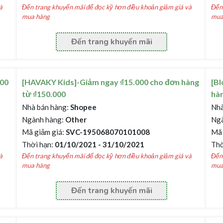
à
Đến trang khuyến mãi để đọc kỹ hơn điều khoản giảm giá và
Đến 
mua hàng
mua
Đến trang khuyến mãi
000
[HAVAKY Kids]-Giảm ngay ₫15.000 cho đơn hàng
[Bl
từ ₫150.000
hà
Nhà bán hàng:
Shopee
Nhà
Ngành hàng:
Other
Ngà
Mã giảm giá:
SVC-195068070101008
Mã 
Thời hạn:
01/10/2021 - 31/10/2021
Thờ
à
Đến trang khuyến mãi để đọc kỹ hơn điều khoản giảm giá và
Đến 
mua hàng
mua
Đến trang khuyến mãi