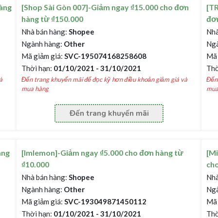
àng
[Shop Sài Gòn 007]-Giảm ngay ₫15.000 cho đơn
[T
hàng từ ₫150.000
đơn
Nhà bán hàng:
Shopee
Nhà
Ngành hàng:
Other
Ngà
Mã giảm giá:
SVC-195074168258608
Mã 
Thời hạn:
01/10/2021 - 31/10/2021
Thờ
à
Đến trang khuyến mãi để đọc kỹ hơn điều khoản giảm giá và
Đến 
mua hàng
mua
Đến trang khuyến mãi
àng
[Imlemon]-Giảm ngay ₫5.000 cho đơn hàng từ
[Mi
₫10.000
cho
Nhà bán hàng:
Shopee
Nhà
Ngành hàng:
Other
Ngà
Mã giảm giá:
SVC-193049871450112
Mã 
Thời hạn:
01/10/2021 - 31/10/2021
Thờ