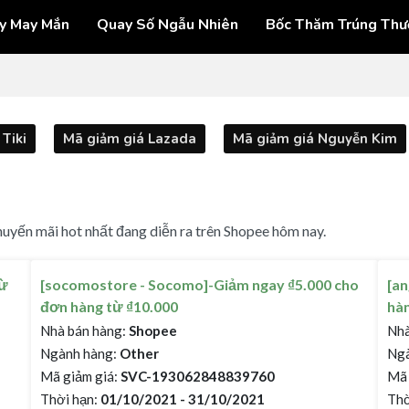
y May Mắn
Quay Số Ngẫu Nhiên
Bốc Thăm Trúng Thư
Tiki
Mã giảm giá Lazada
Mã giảm giá Nguyễn Kim
uyến mãi hot nhất đang diễn ra trên Shopee hôm nay.
từ
[socomostore - Socomo]-Giảm ngay ₫5.000 cho
[a
đơn hàng từ ₫10.000
hàn
Nhà bán hàng:
Shopee
Nhà
Ngành hàng:
Other
Ngà
Mã giảm giá:
SVC-193062848839760
Mã 
Thời hạn:
01/10/2021 - 31/10/2021
Thờ