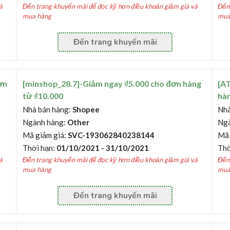
à
Đến trang khuyến mãi để đọc kỹ hơn điều khoản giảm giá và
Đến 
mua hàng
mua
Đến trang khuyến mãi
ơn
[minshop_28.7]-Giảm ngay ₫5.000 cho đơn hàng
[AT
từ ₫10.000
hàn
Nhà bán hàng:
Shopee
Nhà
Ngành hàng:
Other
Ngà
Mã giảm giá:
SVC-193062840238144
Mã 
Thời hạn:
01/10/2021 - 31/10/2021
Thờ
à
Đến trang khuyến mãi để đọc kỹ hơn điều khoản giảm giá và
Đến 
mua hàng
mua
Đến trang khuyến mãi