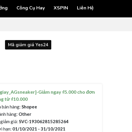
ởng
Công Cụ Hay
XSPIN
Liên Hệ
Mã giảm giá Yes24
ngiay_AGsneaker]-Giảm ngay ₫5.000 cho đơn
g từ ₫10.000
 bán hàng:
Shopee
nh hàng:
Other
giảm giá:
SVC-193062815285264
i hạn:
01/10/2021 - 31/10/2021