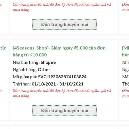
à
Đến trang khuyến mãi để đọc kỹ hơn điều khoản giảm giá và
Đến 
mua hàng
mua
Đến trang khuyến mãi
 từ
[4Seasons_Shop]-Giảm ngay ₫5.000 cho đơn
[M
hàng từ ₫10.000
hàn
Nhà bán hàng:
Shopee
Nhà
Ngành hàng:
Other
Ngà
Mã giảm giá:
SVC-193062874103824
Mã 
Thời hạn:
01/10/2021 - 31/10/2021
Thờ
à
Đến trang khuyến mãi để đọc kỹ hơn điều khoản giảm giá và
Đến 
mua hàng
mua
Đến trang khuyến mãi