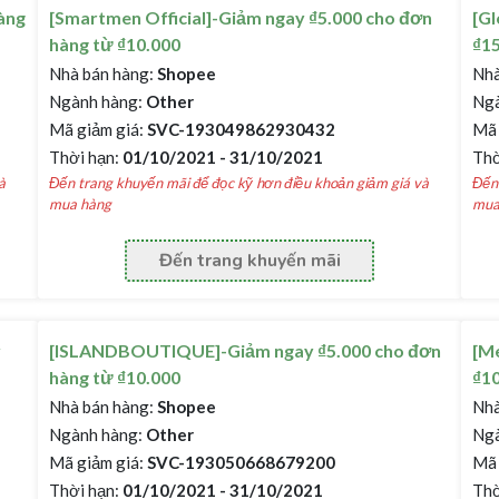
àng
[Smartmen Official]-Giảm ngay ₫5.000 cho đơn
[Gl
hàng từ ₫10.000
₫1
Nhà bán hàng:
Shopee
Nhà
Ngành hàng:
Other
Ngà
Mã giảm giá:
SVC-193049862930432
Mã 
Thời hạn:
01/10/2021 - 31/10/2021
Thờ
à
Đến trang khuyến mãi để đọc kỹ hơn điều khoản giảm giá và
Đến 
mua hàng
mua
Đến trang khuyến mãi
y
[ISLANDBOUTIQUE]-Giảm ngay ₫5.000 cho đơn
[Me
hàng từ ₫10.000
₫1
Nhà bán hàng:
Shopee
Nhà
Ngành hàng:
Other
Ngà
Mã giảm giá:
SVC-193050668679200
Mã 
Thời hạn:
01/10/2021 - 31/10/2021
Thờ