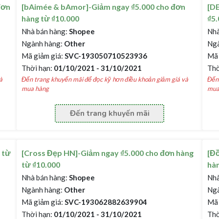
đơn
[bAimée & bAmor]-Giảm ngay ₫5.000 cho đơn
[D
hàng từ ₫10.000
₫5.
Nhà bán hàng:
Shopee
Nhà
Ngành hàng:
Other
Ngà
Mã giảm giá:
SVC-193050710523936
Mã 
Thời hạn:
01/10/2021 - 31/10/2021
Thờ
à
Đến trang khuyến mãi để đọc kỹ hơn điều khoản giảm giá và
Đến 
mua hàng
mua
Đến trang khuyến mãi
 từ
[Cross Đẹp HN]-Giảm ngay ₫5.000 cho đơn hàng
[Đồ
từ ₫10.000
hàn
Nhà bán hàng:
Shopee
Nhà
Ngành hàng:
Other
Ngà
Mã giảm giá:
SVC-193062882639904
Mã 
Thời hạn:
01/10/2021 - 31/10/2021
Thờ