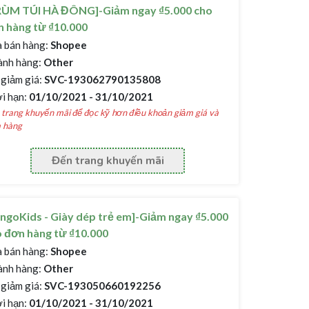
RÙM TÚI HÀ ĐÔNG]-Giảm ngay ₫5.000 cho
 hàng từ ₫10.000
 bán hàng:
Shopee
nh hàng:
Other
giảm giá:
SVC-193062790135808
i hạn:
01/10/2021 - 31/10/2021
trang khuyến mãi để đọc kỹ hơn điều khoản giảm giá và
 hàng
Đến trang khuyến mãi
ngoKids - Giày dép trẻ em]-Giảm ngay ₫5.000
 đơn hàng từ ₫10.000
 bán hàng:
Shopee
nh hàng:
Other
giảm giá:
SVC-193050660192256
i hạn:
01/10/2021 - 31/10/2021