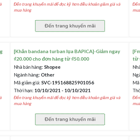
à
Đến trang khuyến mãi để đọc kỹ hơn điều khoản giảm giá và
Đến 
mua hàng
mua
Đến trang khuyến mãi
g
[Khăn bandana turban lụa BAPICA]-Giảm ngay
[Fm
₫20.000 cho đơn hàng từ ₫50.000
từ 
Nhà bán hàng:
Shopee
Nhà
Ngành hàng:
Other
Ngà
Mã giảm giá:
SVC-195168825901056
Mã 
Thời hạn:
10/10/2021 - 10/10/2021
Thờ
à
Đến trang khuyến mãi để đọc kỹ hơn điều khoản giảm giá và
Đến 
mua hàng
mua
Đến trang khuyến mãi