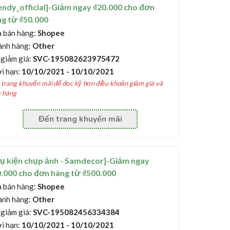
endy_official]-Giảm ngay ₫20.000 cho đơn
g từ ₫50.000
 bán hàng:
Shopee
nh hàng:
Other
giảm giá:
SVC-195082623975472
i hạn:
10/10/2021 - 10/10/2021
trang khuyến mãi để đọc kỹ hơn điều khoản giảm giá và
 hàng
Đến trang khuyến mãi
ụ kiện chụp ảnh - Samdecor]-Giảm ngay
.000 cho đơn hàng từ ₫500.000
 bán hàng:
Shopee
nh hàng:
Other
giảm giá:
SVC-195082456334384
i hạn:
10/10/2021 - 10/10/2021