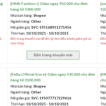
ng
[HMK Fashion>]-Giảm ngay ₫50.000 cho đơn
[ao
hàng từ ₫300.000
₫20
Nhà bán hàng:
Shopee
Nhà
Ngành hàng:
Other
Ngà
Mã giảm giá:
SVC-195168951271456
Mã 
Thời hạn:
10/10/2021 - 10/10/2021
Thờ
à
Đến trang khuyến mãi để đọc kỹ hơn điều khoản giảm giá và
Đến 
mua hàng
mua
Đến trang khuyến mãi
[Fellia Official Store]-Giảm ngay ₫30.000 cho đơn
[M
hàng từ ₫500.000
cho
Nhà bán hàng:
Shopee
Nhà
Ngành hàng:
Other
Ngà
Mã giảm giá:
SVC-195077717229616
Mã 
Thời hạn:
10/10/2021 - 10/10/2021
Thờ