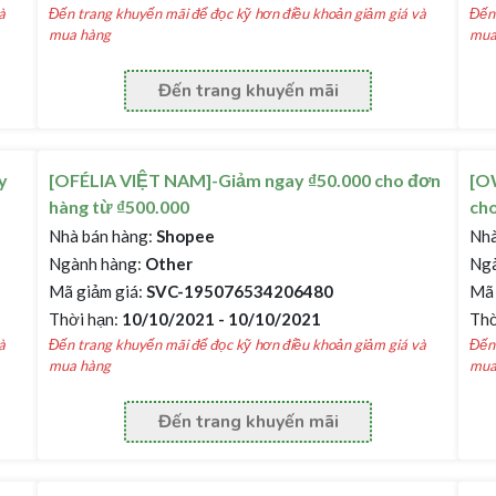
à
Đến trang khuyến mãi để đọc kỹ hơn điều khoản giảm giá và
Đến 
mua hàng
mua
Đến trang khuyến mãi
y
[OFÉLIA VIỆT NAM]-Giảm ngay ₫50.000 cho đơn
[O
hàng từ ₫500.000
cho
Nhà bán hàng:
Shopee
Nhà
Ngành hàng:
Other
Ngà
Mã giảm giá:
SVC-195076534206480
Mã 
Thời hạn:
10/10/2021 - 10/10/2021
Thờ
à
Đến trang khuyến mãi để đọc kỹ hơn điều khoản giảm giá và
Đến 
mua hàng
mua
Đến trang khuyến mãi