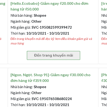
àng
[Hello.Ecobabo]-Giảm ngay ₫20.000 cho đơn
[tr
hàng từ ₫50.000
hàn
Nhà bán hàng:
Shopee
Nhà
Ngành hàng:
Other
Ngà
Mã giảm giá:
SVC-195082599399472
Mã 
Thời hạn:
10/10/2021 - 10/10/2021
Thờ
à
Đến trang khuyến mãi để đọc kỹ hơn điều khoản giảm giá và
Đến 
mua hàng
mua
Đến trang khuyến mãi
[Ngon. Ngọt. Shop 91]-Giảm ngay ₫30.000 cho
[Ph
đơn hàng từ ₫359.000
₫30
Nhà bán hàng:
Shopee
Nhà
Ngành hàng:
Other
Ngà
Mã giảm giá:
SVC-195076508680224
Mã 
Thời hạn:
10/10/2021 - 10/10/2021
Thờ