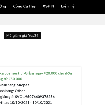
ởng
Công Cụ Hay
XSPIN
Liên Hệ
Mã giảm giá Yes24
ka cosmestic]-Giảm ngay ₫20.000 cho đơn
g từ ₫50.000
 bán hàng:
Shopee
nh hàng:
Other
giảm giá:
SVC-195076609376256
i hạn:
10/10/2021 - 10/10/2021