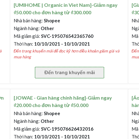
[UMIHOME | Organic in Viet Nam]-Giảm ngay
[G
₫50.000 cho đơn hàng từ ₫300.000
₫30
Nhà bán hàng:
Shopee
Nhà
Ngành hàng:
Other
Ngà
Mã giảm giá:
SVC-195076542365760
Mã 
Thời hạn:
10/10/2021 - 10/10/2021
Thờ
à
Đến trang khuyến mãi để đọc kỹ hơn điều khoản giảm giá và
Đến 
mua hàng
mua
Đến trang khuyến mãi
ơn
[JOWAE - Gian hàng chính hãng]-Giảm ngay
[Áo
₫20.000 cho đơn hàng từ ₫50.000
hàn
Nhà bán hàng:
Shopee
Nhà
Ngành hàng:
Other
Ngà
Mã giảm giá:
SVC-195076626432016
Mã 
Thời hạn:
10/10/2021 - 10/10/2021
Thờ