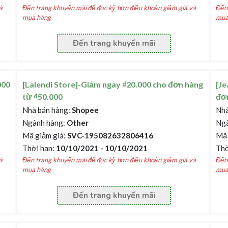
à
Đến trang khuyến mãi để đọc kỹ hơn điều khoản giảm giá và
Đến 
mua hàng
mua
Đến trang khuyến mãi
000
[Lalendi Store]-Giảm ngay ₫20.000 cho đơn hàng
[Je
từ ₫50.000
đơn
Nhà bán hàng:
Shopee
Nhà
Ngành hàng:
Other
Ngà
Mã giảm giá:
SVC-195082632806416
Mã 
Thời hạn:
10/10/2021 - 10/10/2021
Thờ
à
Đến trang khuyến mãi để đọc kỹ hơn điều khoản giảm giá và
Đến 
mua hàng
mua
Đến trang khuyến mãi