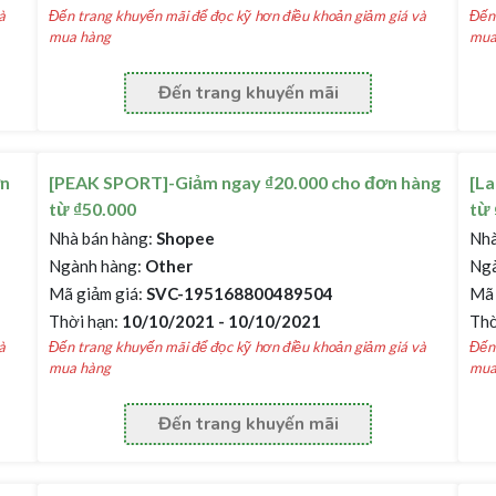
à
Đến trang khuyến mãi để đọc kỹ hơn điều khoản giảm giá và
Đến 
mua hàng
mua
Đến trang khuyến mãi
ơn
[PEAK SPORT]-Giảm ngay ₫20.000 cho đơn hàng
[La
từ ₫50.000
từ 
Nhà bán hàng:
Shopee
Nhà
Ngành hàng:
Other
Ngà
Mã giảm giá:
SVC-195168800489504
Mã 
Thời hạn:
10/10/2021 - 10/10/2021
Thờ
à
Đến trang khuyến mãi để đọc kỹ hơn điều khoản giảm giá và
Đến 
mua hàng
mua
Đến trang khuyến mãi