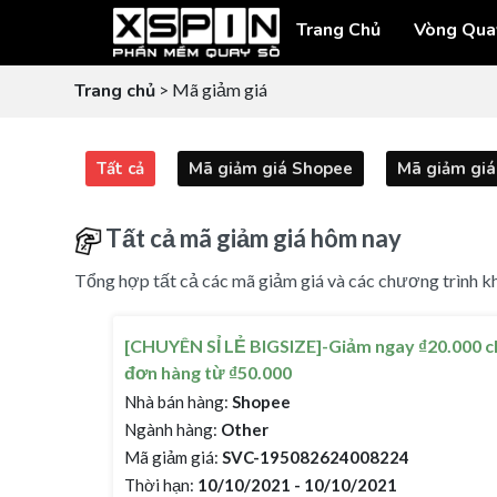
Trang Chủ
Vòng Qua
Trang chủ
> Mã giảm giá
Tất cả
Mã giảm giá Shopee
Mã giảm giá 
Tất cả mã giảm giá hôm nay
Tổng hợp tất cả các mã giảm giá và các chương trình kh
[CHUYÊN SỈ LẺ BIGSIZE]-Giảm ngay ₫20.000 c
đơn hàng từ ₫50.000
Nhà bán hàng:
Shopee
Ngành hàng:
Other
Mã giảm giá:
SVC-195082624008224
Thời hạn:
10/10/2021 - 10/10/2021