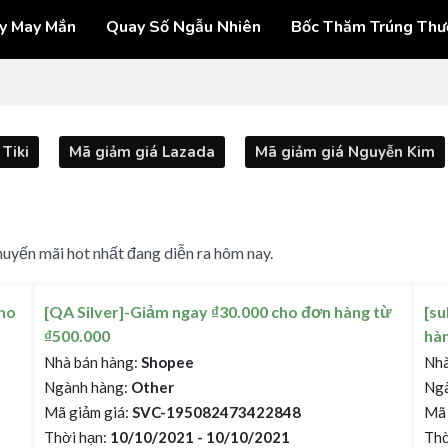
y May Mắn
Quay Số Ngẫu Nhiên
Bốc Thăm Trúng Thư
Tiki
Mã giảm giá Lazada
Mã giảm giá Nguyễn Kim
uyến mãi hot nhất đang diễn ra hôm nay.
ho
[QA Silver]-Giảm ngay ₫30.000 cho đơn hàng từ
[su
₫500.000
hàn
Nhà bán hàng:
Shopee
Nhà
Ngành hàng:
Other
Ngà
Mã giảm giá:
SVC-195082473422848
Mã 
Thời hạn:
10/10/2021 - 10/10/2021
Thờ